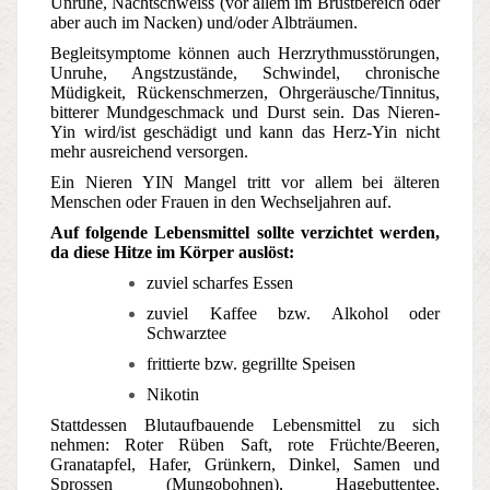
Unruhe, Nachtschweiss (vor allem im Brustbereich oder
aber auch im Nacken) und/oder Albträumen.
Begleitsymptome können auch Herzrythmusstörungen,
Unruhe, Angstzustände, Schwindel, chronische
Müdigkeit, Rückenschmerzen, Ohrgeräusche/Tinnitus,
bitterer Mundgeschmack und Durst sein. Das Nieren-
Yin wird/ist geschädigt und kann das Herz-Yin nicht
mehr ausreichend versorgen.
Ein Nieren YIN Mangel tritt vor allem bei älteren
Menschen oder Frauen in den Wechseljahren auf.
Auf folgende Lebensmittel sollte verzichtet werden,
da diese Hitze im Körper auslöst:
zuviel scharfes Essen
zuviel Kaffee bzw. Alkohol oder
Schwarztee
frittierte bzw. gegrillte Speisen
Nikotin
Stattdessen Blutaufbauende Lebensmittel zu sich
nehmen: Roter Rüben Saft, rote Früchte/Beeren,
Granatapfel, Hafer, Grünkern, Dinkel, Samen und
Sprossen (Mungobohnen), Hagebuttentee,