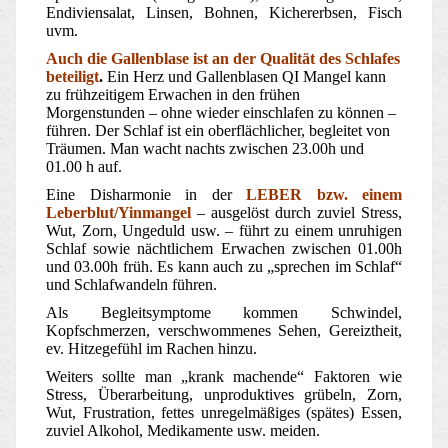
Endiviensalat, Linsen, Bohnen, Kichererbsen, Fisch
uvm.
Auch die Gallenblase ist an der Qualität des Schlafes
beteiligt
.
Ein Herz und Gallenblasen QI Mangel kann
zu frühzeitigem Erwachen in den frühen
Morgenstunden – ohne wieder einschlafen zu können –
führen. Der Schlaf ist ein oberflächlicher, begleitet von
Träumen. Man wacht nachts zwischen 23.00h und
01.00 h auf.
Eine Disharmonie in der
LEBER bzw. einem
Leberblut/Yinmangel
– ausgelöst durch zuviel Stress,
Wut, Zorn, Ungeduld usw. – führt zu einem unruhigen
Schlaf sowie nächtlichem Erwachen zwischen 01.00h
und 03.00h früh. Es kann auch zu „sprechen im Schlaf“
und Schlafwandeln führen.
Als Begleitsymptome kommen Schwindel,
Kopfschmerzen, verschwommenes Sehen, Gereiztheit,
ev. Hitzegefühl im Rachen hinzu.
Weiters sollte man „krank machende“ Faktoren wie
Stress, Überarbeitung, unproduktives grübeln, Zorn,
Wut, Frustration, fettes unregelmäßiges (spätes) Essen,
zuviel Alkohol, Medikamente usw. meiden.