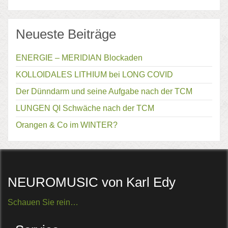
Neueste Beiträge
ENERGIE – MERIDIAN Blockaden
KOLLOIDALES LITHIUM bei LONG COVID
Der Dünndarm und seine Aufgabe nach der TCM
LUNGEN QI Schwäche nach der TCM
Orangen & Co im WINTER?
NEUROMUSIC von Karl Edy
Schauen Sie rein…