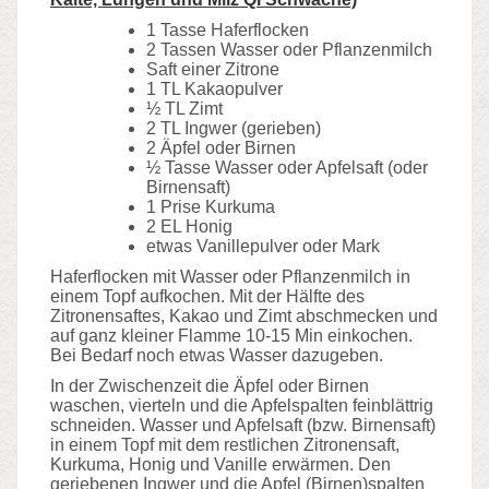
1 Tasse Haferflocken
2 Tassen Wasser oder Pflanzenmilch
Saft einer Zitrone
1 TL Kakaopulver
½ TL Zimt
2 TL Ingwer (gerieben)
2 Äpfel oder Birnen
½ Tasse Wasser oder Apfelsaft (oder
Birnensaft)
1 Prise Kurkuma
2 EL Honig
etwas Vanillepulver oder Mark
Haferflocken mit Wasser oder Pflanzenmilch in
einem Topf aufkochen. Mit der Hälfte des
Zitronensaftes, Kakao und Zimt abschmecken und
auf ganz kleiner Flamme 10-15 Min einkochen.
Bei Bedarf noch etwas Wasser dazugeben.
In der Zwischenzeit die Äpfel oder Birnen
waschen, vierteln und die Apfelspalten feinblättrig
schneiden. Wasser und Apfelsaft (bzw. Birnensaft)
in einem Topf mit dem restlichen Zitronensaft,
Kurkuma, Honig und Vanille erwärmen. Den
geriebenen Ingwer und die Apfel (Birnen)spalten