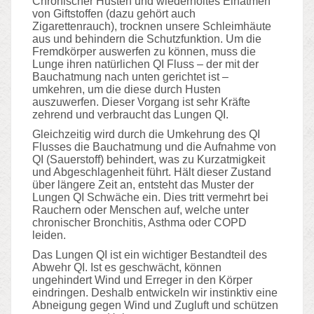
Chronischer Husten und wiederholtes Einatmen
von Giftstoffen (dazu gehört auch
Zigarettenrauch), trocknen unsere Schleimhäute
aus und behindern die Schutzfunktion. Um die
Fremdkörper auswerfen zu können, muss die
Lunge ihren natürlichen QI Fluss – der mit der
Bauchatmung nach unten gerichtet ist –
umkehren, um die diese durch Husten
auszuwerfen. Dieser Vorgang ist sehr Kräfte
zehrend und verbraucht das Lungen QI.
Gleichzeitig wird durch die Umkehrung des QI
Flusses die Bauchatmung und die Aufnahme von
QI (Sauerstoff) behindert, was zu Kurzatmigkeit
und Abgeschlagenheit führt. Hält dieser Zustand
über längere Zeit an, entsteht das Muster der
Lungen QI Schwäche ein. Dies tritt vermehrt bei
Rauchern oder Menschen auf, welche unter
chronischer Bronchitis, Asthma oder COPD
leiden.
Das Lungen QI ist ein wichtiger Bestandteil des
Abwehr QI. Ist es geschwächt, können
ungehindert Wind und Erreger in den Körper
eindringen. Deshalb entwickeln wir instinktiv eine
Abneigung gegen Wind und Zugluft und schützen