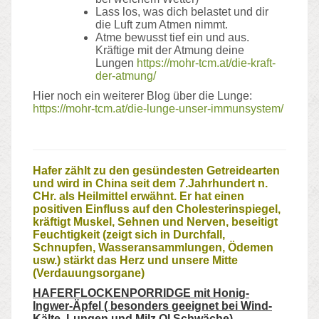
Lass los, was dich belastet und dir
die Luft zum Atmen nimmt.
Atme bewusst tief ein und aus.
Kräftige mit der Atmung deine
Lungen
https://mohr-tcm.at/die-kraft-
der-atmung/
Hier noch ein weiterer Blog über die Lunge:
https://mohr-tcm.at/die-lunge-unser-immunsystem/
Hafer zählt zu den gesündesten Getreidearten
und wird in China seit dem 7.Jahrhundert n.
CHr. als Heilmittel erwähnt. Er hat einen
positiven Einfluss auf den Cholesterinspiegel,
kräftigt Muskel, Sehnen und Nerven, beseitigt
Feuchtigkeit (zeigt sich in Durchfall,
Schnupfen, Wasseransammlungen, Ödemen
usw.) stärkt das Herz und unsere Mitte
(Verdauungsorgane)
HAFERFLOCKENPORRIDGE mit Honig-
Ingwer-Äpfel ( besonders
geeignet bei Wind-
Kälte, Lungen und Milz QI Schwäche)