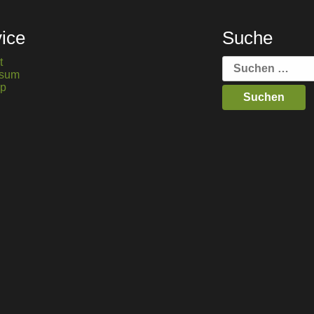
ice
Suche
Suche
t
nach:
ssum
ap