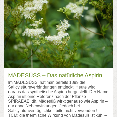
MÄDESÜSS – Das natürliche Aspirin
Im MÄDESÜSS hat man bereits 1899 die
Salicylsäureverbindungen entdeckt. Heute wird
daraus das synthetische Aspirin hergestellt. Der Name
Aspirin ist eine Referenz nach der Pflanze –
SPIRAEAE, dh. Mädesüß wirkt genauso wie Aspirin –
nur ohne Nebenwirkungen. Jedoch bei
Salicylatunverträglichkeit bitte nicht verwenden !
TCM: die thermische Wirkung von Mädesüß ist kühl –