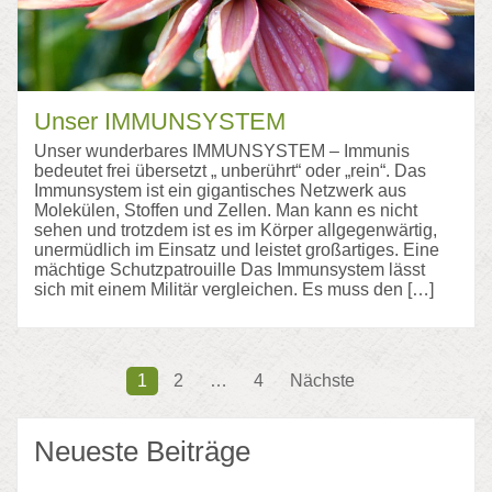
Unser IMMUNSYSTEM
Unser wunderbares IMMUNSYSTEM – Immunis
bedeutet frei übersetzt „ unberührt“ oder „rein“. Das
Immunsystem ist ein gigantisches Netzwerk aus
Molekülen, Stoffen und Zellen. Man kann es nicht
sehen und trotzdem ist es im Körper allgegenwärtig,
unermüdlich im Einsatz und leistet großartiges. Eine
mächtige Schutzpatrouille Das Immunsystem lässt
sich mit einem Militär vergleichen. Es muss den […]
Seitennummerierung
1
2
…
4
Nächste
der
Neueste Beiträge
Beiträge